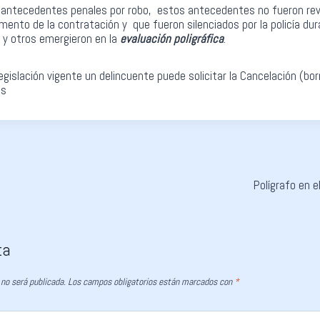
 antecedentes penales por robo, estos antecedentes no fueron rev
mento de la contratación y que fueron silenciados por la policía dura
y otros emergieron en la
evaluación poligráfica
.
egislación vigente un delincuente puede solicitar la Cancelación (bo
es
Polígrafo en 
ta
 no será publicada.
Los campos obligatorios están marcados con
*