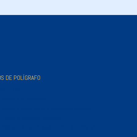
OS DE POLÍGRAFO
 Paso a Paso
 Polígrafo: Infidelidades
 Polígrafo: Robo, Hurto o Apropiación Indebida
l Polígrafo: Recursos Humanos
 Polígrafo: Abusos Sexuales / Pericial / Tribunales