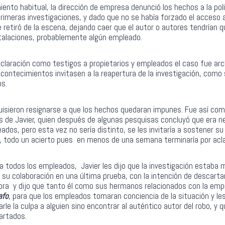
iento habitual, la dirección de empresa denunció los hechos a la pol
rimeras investigaciones, y dado que no se había forzado el acceso a 
se retiró de la escena, dejando caer que el autor o autores tendrían q
nstalaciones, probablemente algún empleado.
laración como testigos a propietarios y empleados el caso fue arch
contecimientos invitasen a la reapertura de la investigación, como
s.
quisieron resignarse a que los hechos quedaran impunes. Fue así com
s de Javier, quien después de algunas pesquisas concluyó que era ne
eados, pero esta vez no sería distinto, se les invitaría a sostener s
, todo un acierto pues en menos de una semana terminaría por acla
 todos los empleados, Javier les dijo que la investigación estaba
 su colaboración en una última prueba, con la intención de descarta
bra y dijo que tanto él como sus hermanos relacionados con la e
afo
, para que los empleados tomaran conciencia de la situación y le
rle la culpa a alguien sino encontrar al auténtico autor del robo, y 
artados.