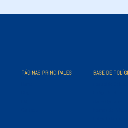
PÁGINAS PRINCIPALES
BASE DE POLÍG
Home
Control de Calidad
Blog
Código de Ética
FAQ
Marco Operativo
Contacto
Normas de Prácti
Polígrafo Inteligen
Testimonios