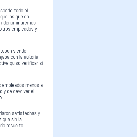
asando todo el
quellos que en
ien denominaremos
a otros empleados y
staban siendo
jaba con la autoría
ive quiso verificar si
los empleados menos a
 y de devolver el
o.
edaron satisfechas y
 que sin la
ía resuelto.