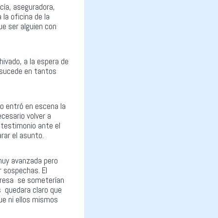
icía, aseguradora,
la oficina de la
ue ser alguien con
ivado, a la espera de
 sucede en tantos
o entró en escena la
cesario volver a
u testimonio ante el
rar el asunto.
 muy avanzada pero
r sospechas. El
mpresa se someterían
s quedara claro que
que ni ellos mismos