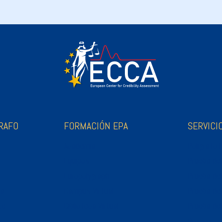
RAFO
FORMACIÓN EPA
SERVICI
Academia
Polígrafo
Equipos
Prueba del
Europolygraph
Prueba del
ca
Campus Virtual
Prueba de
te
Biblioteca Virtual
Prueba del
Precios