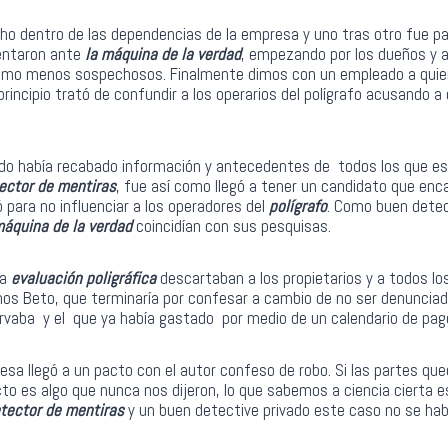
cho dentro de las dependencias de la empresa y uno tras otro fue p
sentaron ante
la máquina de la verdad
, empezando por los dueños y a
 como menos sospechosos. Finalmente dimos con un empleado a qu
principio trató de confundir a los operarios del polígrafo acusando 
lado había recabado información y antecedentes de todos los que e
ector de mentiras
, fue así como llegó a tener un candidato que enca
ó para no influenciar a los operadores del
polígrafo
. Como buen detect
áquina de la verdad
coincidían con sus pesquisas.
la
evaluación poligráfica
descartaban a los propietarios y a todos 
mos Beto, que terminaría por confesar a cambio de no ser denunciado
rvaba y el que ya había gastado por medio de un calendario de pag
esa llegó a un pacto con el autor confeso de robo. Si las partes qu
to es algo que nunca nos dijeron, lo que sabemos a ciencia cierta es
tector de mentiras
y un buen detective privado este caso no se habr