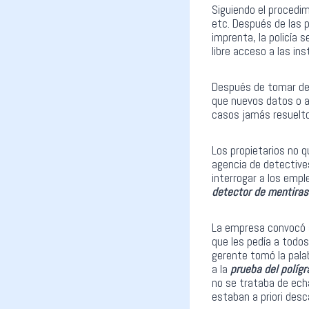
Siguiendo el procedim
etc. Después de las p
imprenta, la policía 
libre acceso a las i
Después de tomar dec
que nuevos datos o a
casos jamás resuelto
Los propietarios no 
agencia de detective
interrogar a los empl
detector de mentiras
La empresa convocó a
que les pedía a todos
gerente tomó la pala
a la
prueba del polígr
no se trataba de echa
estaban a priori desc