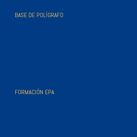
BASE DE POLÍGRAFO
Control de Calidad
Código de Ética
Marco Operativo
Normas de Práctica
Polígrafo Inteligente
Testimonios
FORMACIÓN EPA
Academia
Equipos
Europolygraph
Campus Virtual