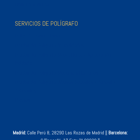
Biblioteca Virtual
SERVICIOS DE POLÍGRAFO
Polígrafo Paso a Paso
Prueba del Polígrafo: Infidelidades
Prueba del Polígrafo: Robo, Hurto o Apropiación
Indebida
Prueba del Polígrafo: Recursos Humanos
Prueba del Polígrafo: Abusos Sexuales / Pericial /
Tribunales
Precios
Madrid:
Calle Perú 8, 28290 Las Rozas de Madrid ||
Barcelona: