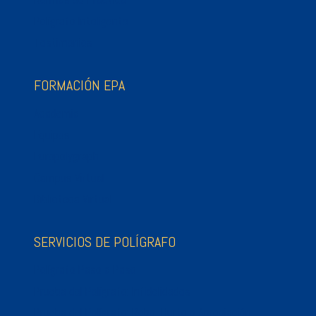
Polígrafo Inteligente
Testimonios
FORMACIÓN EPA
Academia
Equipos
Europolygraph
Campus Virtual
Biblioteca Virtual
SERVICIOS DE POLÍGRAFO
Polígrafo Paso a Paso
Prueba del Polígrafo: Infidelidades
Prueba del Polígrafo: Robo, Hurto o Apropiación