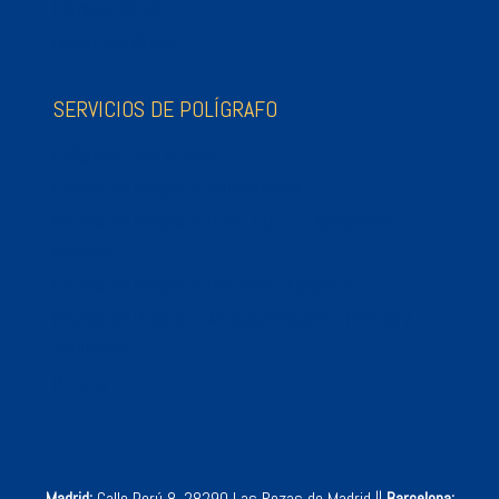
Campus Virtual
Biblioteca Virtual
SERVICIOS DE POLÍGRAFO
Polígrafo Paso a Paso
Prueba del Polígrafo: Infidelidades
Prueba del Polígrafo: Robo, Hurto o Apropiación
Indebida
Prueba del Polígrafo: Recursos Humanos
Prueba del Polígrafo: Abusos Sexuales / Pericial /
Tribunales
Precios
Madrid:
Calle Perú 8, 28290 Las Rozas de Madrid ||
Barcelona: