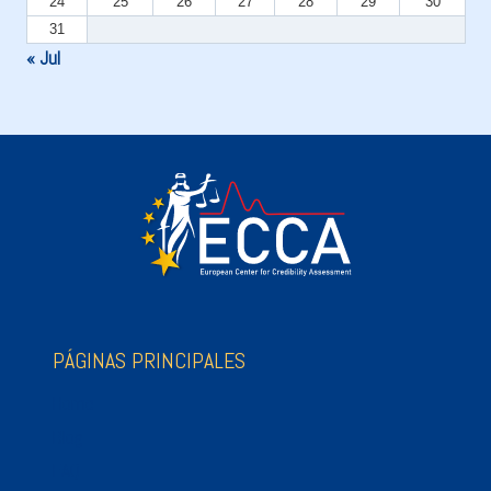
24
25
26
27
28
29
30
31
« Jul
PÁGINAS PRINCIPALES
Home
Blog
FAQ