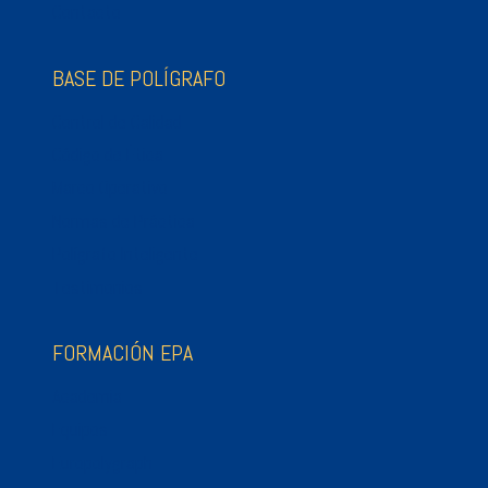
Contacto
BASE DE POLÍGRAFO
Control de Calidad
Código de Ética
Marco Operativo
Normas de Práctica
Polígrafo Inteligente
Testimonios
FORMACIÓN EPA
Academia
Equipos
Europolygraph