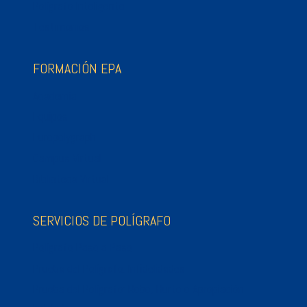
Polígrafo Inteligente
Testimonios
FORMACIÓN EPA
Academia
Equipos
Europolygraph
Campus Virtual
Biblioteca Virtual
SERVICIOS DE POLÍGRAFO
Polígrafo Paso a Paso
Prueba del Polígrafo: Infidelidades
Prueba del Polígrafo: Robo, Hurto o Apropiación