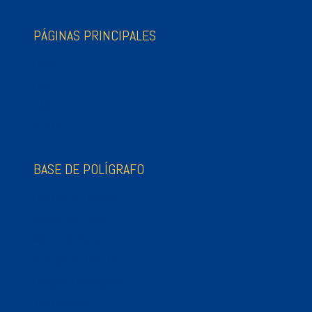
PÁGINAS PRINCIPALES
Home
Blog
FAQ
Contacto
BASE DE POLÍGRAFO
Control de Calidad
Código de Ética
Marco Operativo
Normas de Práctica
Polígrafo Inteligente
Testimonios