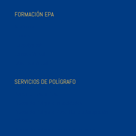
FORMACIÓN EPA
Academia
Equipos
Europolygraph
Campus Virtual
Biblioteca Virtual
SERVICIOS DE POLÍGRAFO
Polígrafo Paso a Paso
Prueba del Polígrafo: Infidelidades
Prueba del Polígrafo: Robo, Hurto o Apropiación
Indebida
Prueba del Polígrafo: Recursos Humanos