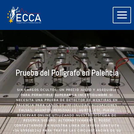
Prueba del Polígrafo en Palencia
SIN CARGOS OCULTOS. UN PRECIO JUSTO Y ASEQUIBLE
PARA PERMITIRLE SUPERAR LA INCERTIDUMBRE SI
NECESITA UNA PRUEBA DE DETECTOR DE MENTIRAS EN
PALENCIA PARA CASOS DE INFIDELIDAD, ACUSACIONES
FALSAS, ASUNTOS PERSONALES, HURTO, ETC. PUEDE
RESERVAR ONLINE UTILIZANDO NUESTRO SISTEMA DE
RESERVA SEGURO. ALTERNATIVAMENTE, PUEDE
CONTACTARNOS EN NUESTRA LÍNEA DE AYUDA GRATUITA
+34 699560242 PARA TRATAR LAS CIRCUNSTANCIAS DE SU