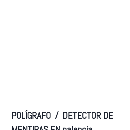
Oficinas y centros de trabajo en Palencia
Sistema preciso y metodológico
Profesionales Acreditados y Certificados
POLÍGRAFO / DETECTOR DE
MENTIRAS EN palencia